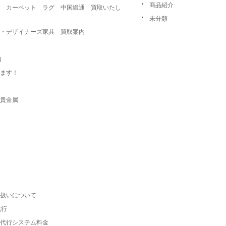
商品紹介
 カーペット ラグ 中国緞通 買取いたし
未分類
・デザイナーズ家具 買取案内
内
ます！
貴金属
扱いについて
代行
代行システム料金