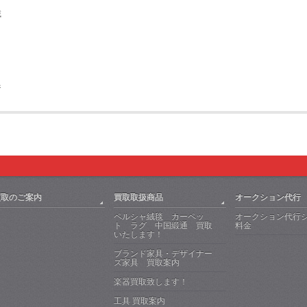
域
ジ
買取のご案内
買取取扱商品
オークション代行
ペルシャ絨毯 カーペッ
オークション代行
ト ラグ 中国緞通 買取
料金
いたします！
ブランド家具・デザイナー
ズ家具 買取案内
楽器買取致します！
工具 買取案内